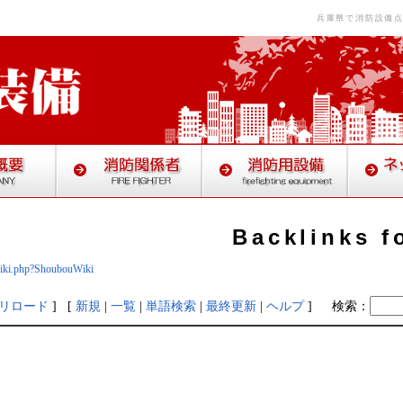
兵庫県で消防設備
Backlinks f
/wiki.php?ShoubouWiki
リロード
] [
新規
|
一覧
|
単語検索
|
最終更新
|
ヘルプ
]
検索：