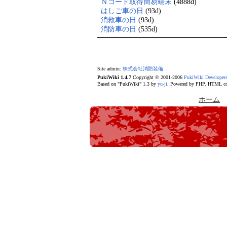
Ｎコード取得簡易端末
(4888d)
はしご車の日
(93d)
消救車の日
(93d)
消防車の日
(535d)
Site admin:
株式会社消防装備
PukiWiki 1.4.7
Copyright © 2001-2006
PukiWiki Developer
Based on "PukiWiki" 1.3 by
yu-ji
. Powered by PHP. HTML con
ホーム