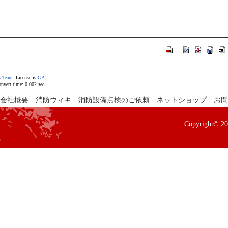
s Team
. License is
GPL
.
vert time: 0.002 sec.
会社概要
消防ウィキ
消防設備点検のご依頼
ネットショップ
お問
Copyright© 2