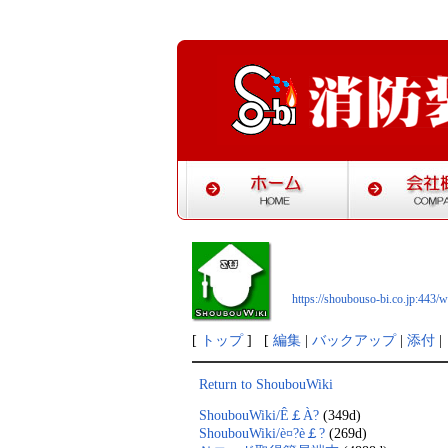
https://shoubouso-bi.co.jp:443
[
トップ
] [
編集
|
バックアップ
|
添付
|
Return to ShoubouWiki
ShoubouWiki/Ê￡À?
(349d)
ShoubouWiki/è¤?è￡?
(269d)