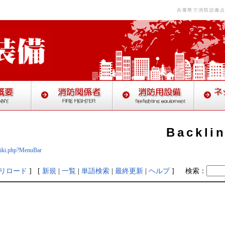
兵庫県で消防設備
Backli
/wiki.php?MenuBar
リロード
] [
新規
|
一覧
|
単語検索
|
最終更新
|
ヘルプ
]
検索：