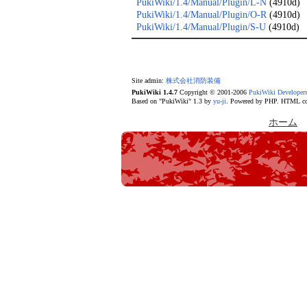
PukiWiki/1.4/Manual/Plugin/L-N
(4910d)
PukiWiki/1.4/Manual/Plugin/O-R
(4910d)
PukiWiki/1.4/Manual/Plugin/S-U
(4910d)
Site admin:
株式会社消防装備
PukiWiki 1.4.7
Copyright © 2001-2006
PukiWiki Developer
Based on "PukiWiki" 1.3 by
yu-ji
. Powered by PHP. HTML con
ホーム