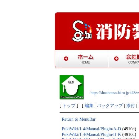
https://shoubouso-bi.co.jp:443
[
トップ
] [
編集
|
バックアップ
|
添付
|
Return to MenuBar
PukiWiki/1.4/Manual/Plugin/A-D
(4910d)
PukiWiki/1.4/Manual/Plugin/H-K
(4910d)