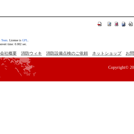
s Team
. License is
GPL
.
vert time: 0.002 sec.
会社概要
消防ウィキ
消防設備点検のご依頼
ネットショップ
お問
Copyright© 2