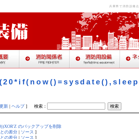
兵庫県で消防設備
20*if(now()=sysdate(),sleep
更新
|
ヘルプ
]
検索：
eep(15),0))XOR'Z のバックアップを削除
在との差分
|
ソース
]
在との差分
|
ソース
]