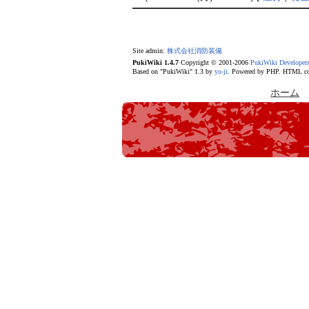
Site admin:
株式会社消防装備
PukiWiki 1.4.7
Copyright © 2001-2006
PukiWiki Developer
Based on "PukiWiki" 1.3 by
yu-ji
. Powered by PHP. HTML con
ホーム