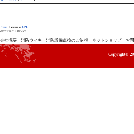
s Team
. License is
GPL
.
vert time: 0.005 sec.
会社概要
消防ウィキ
消防設備点検のご依頼
ネットショップ
お問
Copyright© 2