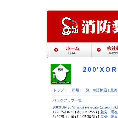
200'XOR(
[
トップ
] [
新規
|
一覧
|
単語検索
|
最終
バックアップ一覧
200'XOR(20*if(now()=sysdate(),sl
1 (2025-08-21 (木) 21:12:22) [
差分
|
現
2 (2025-11-10 (月) 05:38:31) [
差分
|
現