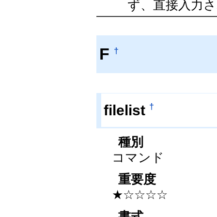
ず、直接入力され
F
†
†
filelist
種別
コマンド
重要度
★☆☆☆☆
書式