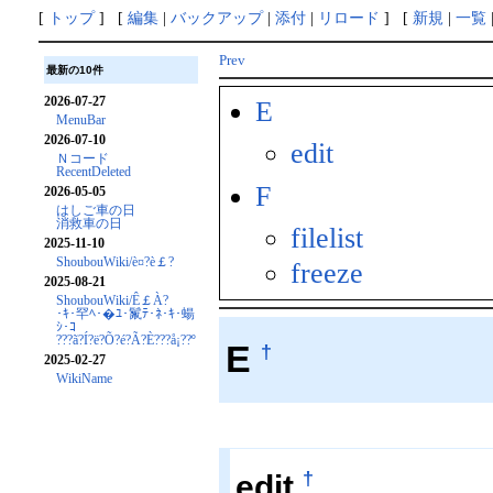
[
トップ
] [
編集
|
バックアップ
|
添付
|
リロード
] [
新規
|
一覧
Prev
最新の10件
2026-07-27
E
MenuBar
2026-07-10
edit
Ｎコード
RecentDeleted
F
2026-05-05
はしご車の日
消救車の日
filelist
2025-11-10
ShoubouWiki/è¤?è￡?
freeze
2025-08-21
ShoubouWiki/Ê￡À?
･ｷ･罕ﾍ･�ﾕ･鬣ﾃ･ﾈ･ｷ･蝪
ｼ･ｺ
???ã?Í?ë?Õ?é?Ã?È???å¡??º
E
†
2025-02-27
WikiName
†
edit