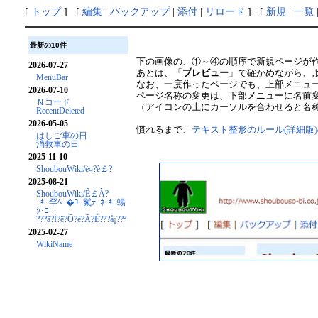
[
トップ
] [
編集
|
バックアップ
|
添付
|
リロード
] [
新規
|
一覧
最新の10件
下の画像の、①～④の順序で新規ページが
2026-07-27
あとは、「
プレビュー
」で確かめながら、
MenuBar
なお、一度作ったページでも、上部メニュ
2026-07-10
ページ名称の変更は、下部メニューに名前
Ｎコード
（アイコンの上にカーソルを合わせると名
RecentDeleted
2026-05-05
慣れるまで、
テキスト整形のルール(詳細版)
はしご車の日
消救車の日
2025-11-10
ShoubouWiki/è¤?è￡?
2025-08-21
ShoubouWiki/Ê￡À?
･ｷ･罕ﾍ･�ﾕ･鬣ﾃ･ﾈ･ｷ･蝪
ｼ･ｺ
???ã?Í?ë?Õ?é?Ã?È???å¡??º
2025-02-27
WikiName