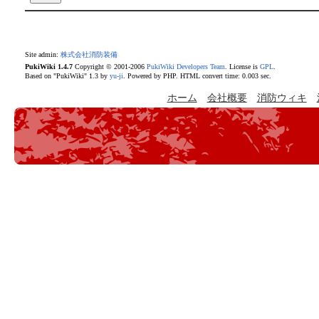
Site admin:
株式会社消防装備
PukiWiki 1.4.7
Copyright © 2001-2006
PukiWiki Developers Team
. License is
GPL
.
Based on "PukiWiki" 1.3 by
yu-ji
. Powered by PHP. HTML convert time: 0.003 sec.
ホーム
会社概要
消防ウィキ