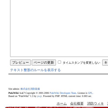
タイムスタンプを変更しない
テキスト整形のルールを表示する
Site admin:
株式会社消防装備
PukiWiki 1.4.7
Copyright © 2001-2006
PukiWiki Developers Team
. License is
GPL
.
Based on "PukiWiki" 1.3 by
yu-ji
. Powered by PHP. HTML convert time: 0.003 sec.
ホーム
会社概要
消防ウィキ