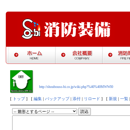
http://shoubouso-bi.co.jp/wiki.php?%40%40MWWI0
[
トップ
] [
編集
|
バックアップ
|
添付
|
リロード
] [
新規
|
一覧